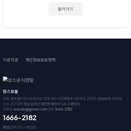
돌아가기
이용약관
개인정보보호정책
맘스보울
대표
모지영
사업자등록번호
128-40-02388
통신판매업
2024-전남담양-0066
주소
(57321) 전남 담양군 대전면 평장리 54-3 평장리
이메일
wwizkr@gmail.com
전화
1666-2182
1666-2182
평일 09:00 ~ 18:00