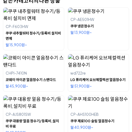
같은 카테고리의 다른 상품
CP-AE501HW
쿠쿠 냉온정수기
CP-F603HW
월 13,900원~
쿠쿠 내추럴워터 정수기/등록비 설치비
면제
월 15,900원~
CHPI-7410N
wd722re
코웨이 아이콘 얼음정수기 스탠다드
LG 퓨리케어 오브제컬렉션 얼음정수기
월 45,900원~
월 51,900원~
CP-AJS801SW
CP-AHS100HEB
쿠쿠 대용량 얼음 정수기/등록비,설치
쿠쿠 제로100 슬림 얼음정수기
비 무료
월 40,900원~