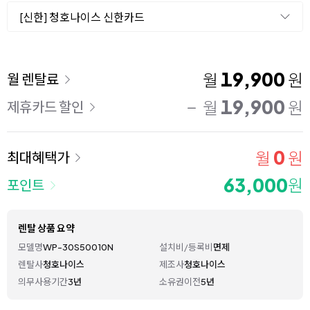
[신한] 청호나이스 신한카드
이용 요금
19,900
월
원
월 렌탈료
19,900
월
원
제휴카드 할인
0
월
원
최대혜택가
63,000
원
포인트
렌탈 상품 요약
모델명
WP-30S50010N
설치비/등록비
면제
렌탈사
청호나이스
제조사
청호나이스
의무사용기간
3년
소유권이전
5년