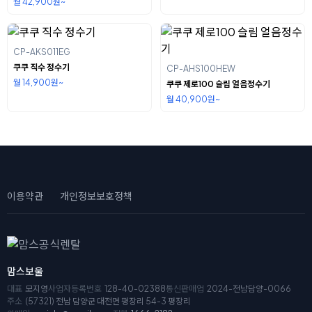
월 42,900원~
CP-AKS011EG
쿠쿠 직수 정수기
CP-AHS100HEW
월 14,900원~
쿠쿠 제로100 슬림 얼음정수기
월 40,900원~
이용약관
개인정보보호정책
맘스보울
대표
모지영
사업자등록번호
128-40-02388
통신판매업
2024-전남담양-0066
주소
(57321) 전남 담양군 대전면 평장리 54-3 평장리