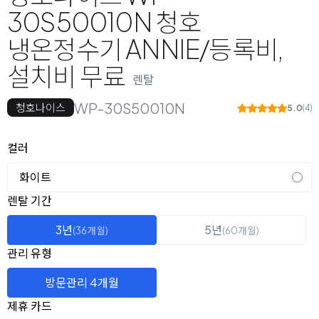
30S50010N 청호
냉온정수기 ANNIE/등록비,
설치비 무료
렌탈
WP-30S50010N
청호나이스
5.0
(4)
옵션 선택
컬러
화이트
렌탈 선택
렌탈 기간
3년
5년
(36개월)
(60개월)
관리 유형
방문관리 4개월
제휴 카드