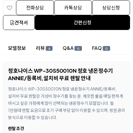
전화상담
카톡상담
상담신청
견적서
간편신청
상세 정보
모델정보
리뷰
Q&A
FAQ
4
0
0
청호나이스 WP-30S50010N 청호 냉온정수기
ANNIE/등록비,설치비 무료 렌탈 안내
청호나이스 WP-30S50010N 청호 냉온정수기 ANNIE/등록비,
설치비 무료 렌탈은 가성비 정수기를 찾는 분, 깨끗한 물을 매일 편하게
마시고 싶은 가정에게 많이 선택되는 냉온정수기 모델입니다. 월
1만원대 렌탈 요금으로 초기 구매 부담 없이 이용할 수 있으며, 방문관리
방식으로 이용할 수 있습니다.
렌탈 조건