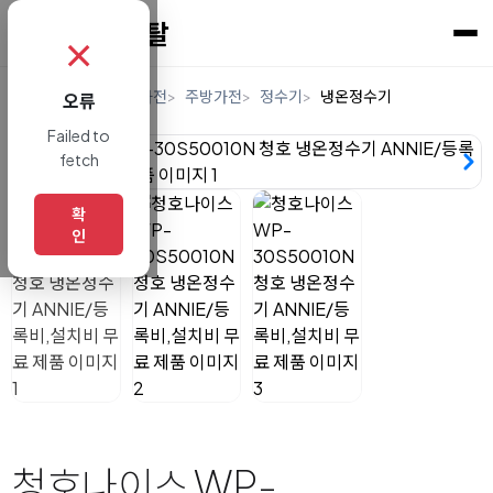
✗
홈
렌탈
디지털/가전
주방가전
정수기
냉온정수기
오류
Failed to
fetch
확
인
청호나이스 WP-