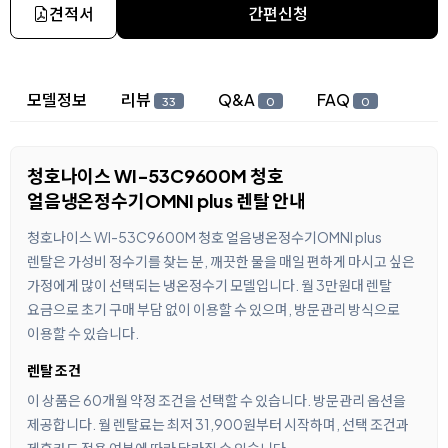
견적서
간편신청
상세 정보
모델정보
리뷰
Q&A
FAQ
33
0
0
청호나이스 WI-53C9600M 청호
얼음냉온정수기OMNI plus 렌탈 안내
청호나이스 WI-53C9600M 청호 얼음냉온정수기OMNI plus
렌탈은 가성비 정수기를 찾는 분, 깨끗한 물을 매일 편하게 마시고 싶은
가정에게 많이 선택되는 냉온정수기 모델입니다. 월 3만원대 렌탈
요금으로 초기 구매 부담 없이 이용할 수 있으며, 방문관리 방식으로
이용할 수 있습니다.
렌탈 조건
이 상품은 60개월 약정 조건을 선택할 수 있습니다. 방문관리 옵션을
제공합니다. 월 렌탈료는 최저 31,900원부터 시작하며, 선택 조건과