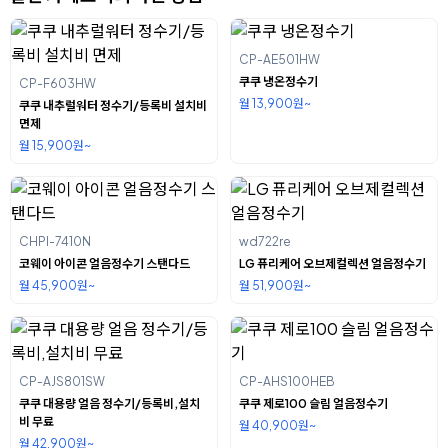
CP-AE501HW
쿠쿠 냉온정수기
CP-F603HW
월 13,900원~
쿠쿠 내추럴워터 정수기/등록비 설치비
면제
월 15,900원~
CHPI-7410N
wd722re
코웨이 아이콘 얼음정수기 스탠다드
LG 퓨리케어 오브제컬렉션 얼음정수기
월 45,900원~
월 51,900원~
CP-AJS801SW
CP-AHS100HEB
쿠쿠 대용량 얼음 정수기/등록비,설치
쿠쿠 제로100 슬림 얼음정수기
비 무료
월 40,900원~
월 42,900원~