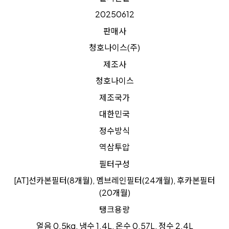
20250612
판매사
청호나이스(주)
제조사
청호나이스
제조국가
대한민국
정수방식
역삼투압
필터구성
[AT]선카본필터(8개월), 멤브레인필터(24개월), 후카본필터
(20개월)
탱크용량
얼음 0.5kg, 냉수 1.4L, 온수 0.57L, 정수 2.4L