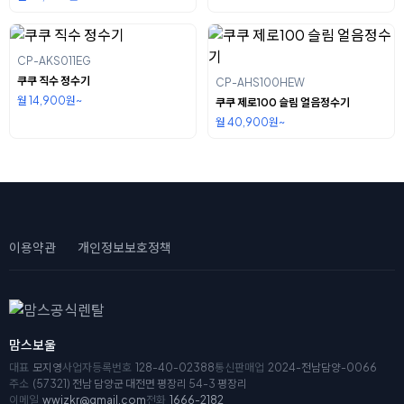
CP-AKS011EG
쿠쿠 직수 정수기
CP-AHS100HEW
월 14,900원~
쿠쿠 제로100 슬림 얼음정수기
월 40,900원~
이용약관
개인정보보호정책
맘스보울
대표
모지영
사업자등록번호
128-40-02388
통신판매업
2024-전남담양-0066
주소
(57321) 전남 담양군 대전면 평장리 54-3 평장리
이메일
wwizkr@gmail.com
전화
1666-2182