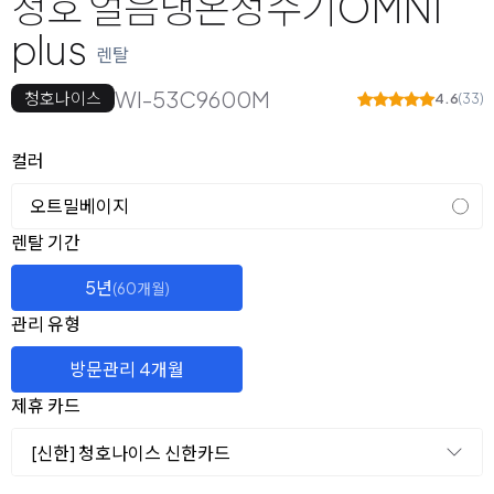
청호 얼음냉온정수기OMNI
plus
렌탈
WI-53C9600M
청호나이스
4.6
(33)
옵션 선택
컬러
오트밀베이지
렌탈 선택
렌탈 기간
5년
(60개월)
관리 유형
방문관리 4개월
제휴 카드
[신한] 청호나이스 신한카드