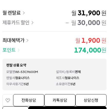
이용 요금
31,900
월
원
월 렌탈료
30,000
월
원
제휴카드 할인
1,900
월
원
최대혜택가
174,000
원
포인트
렌탈 상품 요약
모델명
WI-53C9600M
설치비/등록비
면제
렌탈사
청호나이스
제조사
청호나이스
의무사용기간
5년
소유권이전
5년
전화상담
카톡상담
상담신청