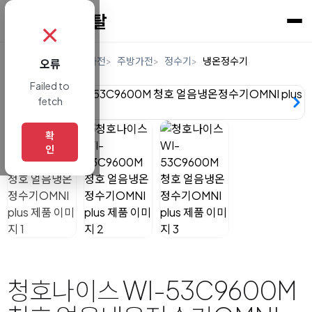
✗
홈
렌탈
디지털/가전
주방가전
정수기
냉온정수기
오류
Failed to
fetch
확
인
청호나이스 WI-53C9600M