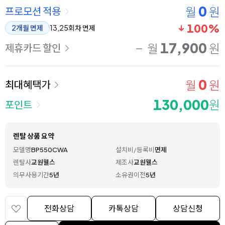
0
월
원
프로모션 적용
100%
2개월 면제
13,25회차 면제
17,900
월
원
제휴카드 할인
0
월
원
최대혜택가
130,000
원
포인트
렌탈 상품 요약
모델명
BP550CWA
설치비/등록비
면제
렌탈사
교원웰스
제조사
교원웰스
의무사용기간
5년
소유권이전
5년
전화상담
카톡상담
상담신청