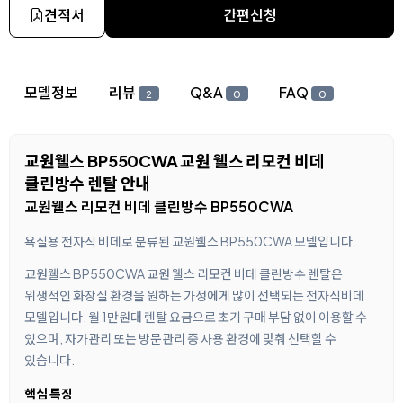
견적서
간편신청
상세 정보
모델정보
리뷰
Q&A
FAQ
2
0
0
교원웰스 BP550CWA 교원 웰스 리모컨 비데
클린방수 렌탈 안내
교원웰스 리모컨 비데 클린방수 BP550CWA
욕실용 전자식 비데로 분류된 교원웰스 BP550CWA 모델입니다.
교원웰스 BP550CWA 교원 웰스 리모컨 비데 클린방수 렌탈은
위생적인 화장실 환경을 원하는 가정에게 많이 선택되는 전자식비데
모델입니다. 월 1만원대 렌탈 요금으로 초기 구매 부담 없이 이용할 수
있으며, 자가관리 또는 방문관리 중 사용 환경에 맞춰 선택할 수
있습니다.
핵심 특징