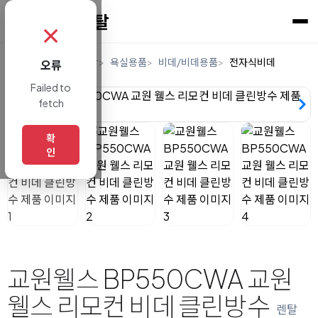
✗
홈
렌탈
생활/건강
욕실용품
비데/비데용품
전자식비데
오류
Failed to
fetch
확
인
교원웰스 BP550CWA 교원
웰스 리모컨 비데 클린방수
렌탈