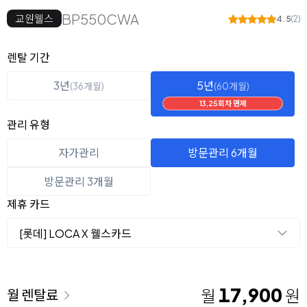
BP550CWA
교원웰스
4.5
(2)
옵션 선택
렌탈 선택
렌탈 기간
3년
5년
(36개월)
(60개월)
13,25회차 면제
관리 유형
자가관리
방문관리 6개월
방문관리 3개월
제휴 카드
[롯데] LOCA X 웰스카드
이용 요금
17,900
월
원
월 렌탈료