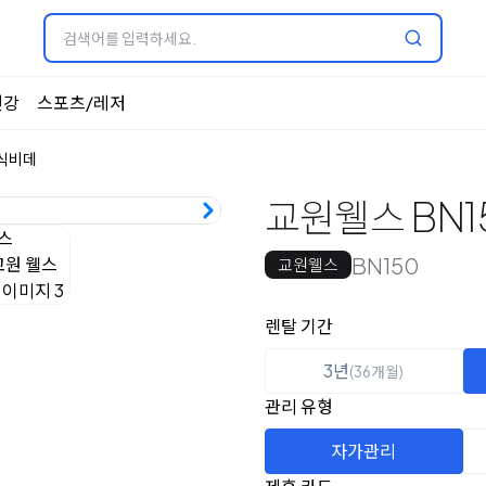
건강
스포츠/레저
식비데
교원웰스 BN1
BN150
교원웰스
옵션 선택
렌탈 선택
렌탈 기간
3년
(36개월)
관리 유형
자가관리