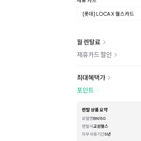
제휴 카드
[롯데] LOCA X 웰스카드
이용 요금
월 렌탈료
제휴카드 할인
최대혜택가
포인트
렌탈 상품 요약
모델명
BN150
렌탈사
교원웰스
의무사용기간
5년