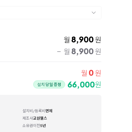
8,900
월
원
8,900
월
원
0
월
원
66,000
원
설치 당일 증정
설치비/등록비
면제
제조사
교원웰스
소유권이전
5년