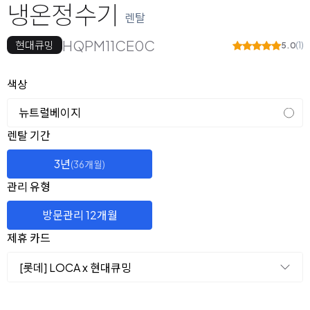
냉온정수기
렌탈
HQPM11CE0C
현대큐밍
5.0
(1)
옵션 선택
색상
뉴트럴베이지
렌탈 선택
렌탈 기간
3년
(36개월)
관리 유형
방문관리 12개월
제휴 카드
[롯데] LOCA x 현대큐밍