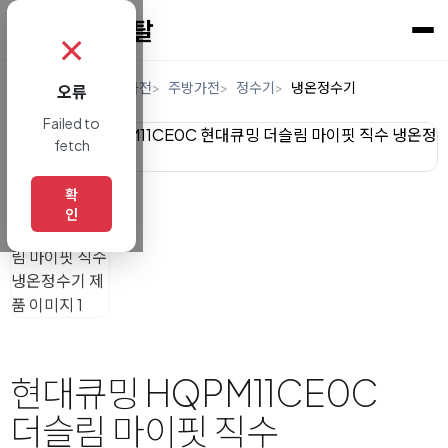
✗
홈
렌탈
디지털/가전
주방가전
정수기
냉온정수기
오류
Failed to
fetch
확
인
현대큐밍 HQPM11CE0C
더슬림 마이핏 직수