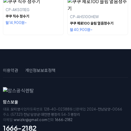
CP-AKS011EG
쿠쿠 직수 정수기
CP-AHS100HEW
월 14,900원~
쿠쿠 제로100 슬림 얼음정수기
월 40,900원~
이용약관
개인정보보호정책
맘스보울
대표
모지영
사업자등록번호
128-40-02388
통신판매업
2024-전남담양-0066
주소
(57321) 전남 담양군 대전면 평장리 54-3 평장리
이메일
wwizkr@gmail.com
전화
1666-2182
1666-2182