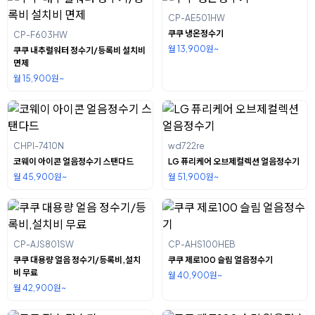
CP-AE501HW
쿠쿠 냉온정수기
CP-F603HW
월 13,900원~
쿠쿠 내추럴워터 정수기/등록비 설치비
면제
월 15,900원~
CHPI-7410N
wd722re
코웨이 아이콘 얼음정수기 스탠다드
LG 퓨리케어 오브제컬렉션 얼음정수기
월 45,900원~
월 51,900원~
CP-AJS801SW
CP-AHS100HEB
쿠쿠 대용량 얼음 정수기/등록비,설치
쿠쿠 제로100 슬림 얼음정수기
비 무료
월 40,900원~
월 42,900원~