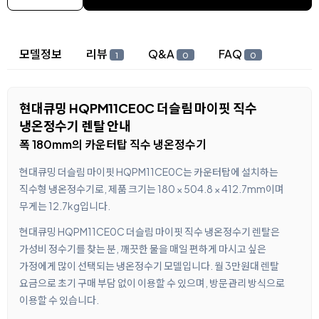
상세 정보
모델정보
리뷰
Q&A
FAQ
1
0
0
현대큐밍 HQPM11CE0C 더슬림 마이핏 직수
냉온정수기 렌탈 안내
폭 180mm의 카운터탑 직수 냉온정수기
현대큐밍 더슬림 마이핏 HQPM11CE0C는 카운터탑에 설치하는
직수형 냉온정수기로, 제품 크기는 180 × 504.8 × 412.7mm이며
무게는 12.7kg입니다.
현대큐밍 HQPM11CE0C 더슬림 마이핏 직수 냉온정수기 렌탈은
가성비 정수기를 찾는 분, 깨끗한 물을 매일 편하게 마시고 싶은
가정에게 많이 선택되는 냉온정수기 모델입니다. 월 3만원대 렌탈
요금으로 초기 구매 부담 없이 이용할 수 있으며, 방문관리 방식으로
이용할 수 있습니다.