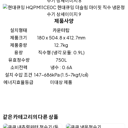
제품사양
설치형태
카운터탑
제품크기
180 x 504.8 x 412.7mm
제품중량
12.7kg
용량
직수형 (냉각 모듈: 0.9L)
유효정수량
750L
소비전력
냉수 : 0.6A
설치 수압 조건
147-686kPa (1.5-7kgf/㎠)
에너지효율등급
미대상 제품
같은 카테고리의 다른 상품