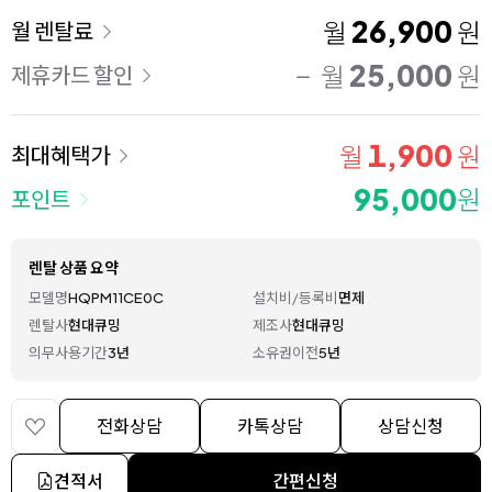
이용 요금
26,900
월
원
월 렌탈료
25,000
월
원
제휴카드 할인
1,900
월
원
최대혜택가
95,000
원
포인트
렌탈 상품 요약
모델명
HQPM11CE0C
설치비/등록비
면제
렌탈사
현대큐밍
제조사
현대큐밍
의무사용기간
3년
소유권이전
5년
전화상담
카톡상담
상담신청
견적서
간편신청