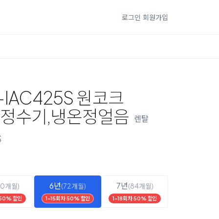
로그인
회원가입
-IAC425S 원코크
 정수기,냉온정얼음
렌탈
S
6년
7년
60개월)
(72개월)
(84개월)
 50% 할인
1~15회차 50% 할인
1~18회차 50% 할인