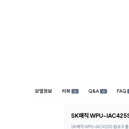
상세 정보
모델정보
리뷰
Q&A
FAQ
0
0
SK매직 WPU-IAC42
SK매직 WPU-IAC425S 원코크