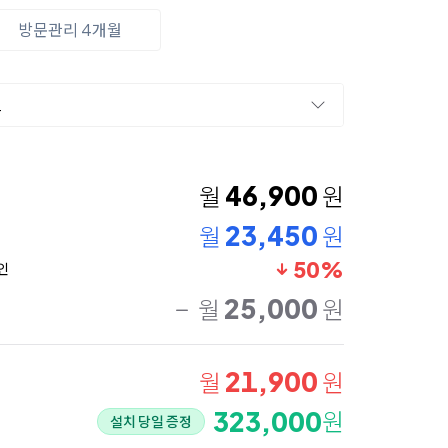
방문관리 4개월
드
46,900
월
원
23,450
월
원
50%
인
25,000
월
원
21,900
월
원
323,000
원
설치 당일 증정