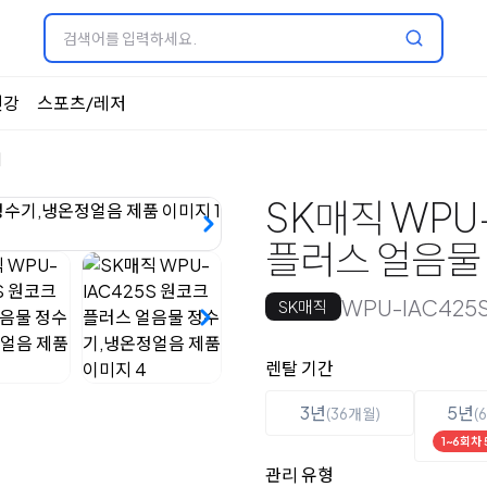
건강
스포츠/레저
기
SK매직 WPU
플러스 얼음물
WPU-IAC425
SK매직
옵션 선택
렌탈 선택
렌탈 기간
3년
5년
(36개월)
(
1~6회차
관리 유형