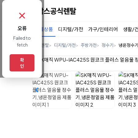
✗
오류
전체상품
디지털/가전
가구/인테리어
생활/
Failed to
fetch
홈
렌탈
디지털/가전
주방가전
정수기
냉온정수
확
인