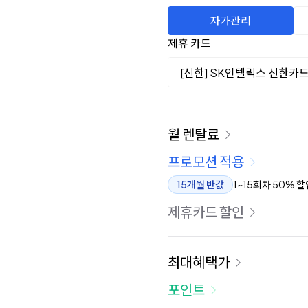
자가관리
제휴 카드
[신한] SK인텔릭스 신한카
이용 요금
월 렌탈료
프로모션 적용
15개월 반값
1~15회차 50% 할
제휴카드 할인
최대혜택가
포인트