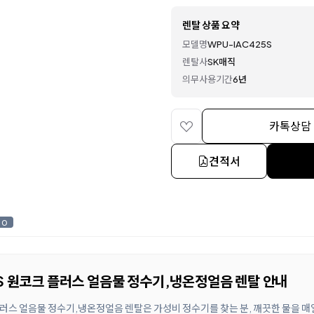
렌탈 상품 요약
모델명
WPU-IAC425S
렌탈사
SK매직
의무사용기간
6년
카톡상담
견적서
0
5S 원코크 플러스 얼음물 정수기,냉온정얼음 렌탈 안내
 플러스 얼음물 정수기,냉온정얼음 렌탈은 가성비 정수기를 찾는 분, 깨끗한 물을 