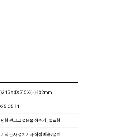
)245 X (D)515 X (H)482mm
25.05.14
5년형 원코크 얼음물 정수기_셀프형
K매직 본사 설치기사 직접 배송/설치