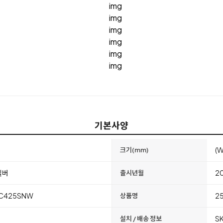
기본사양
(W
크기(mm)
실버
20
출시년월
C425SNW
2
상품명
S
설치 / 배송 정보