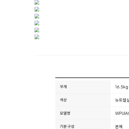
16.5kg
무게
뉴트럴
색상
WPUIA
모델명
본체
기본 구성