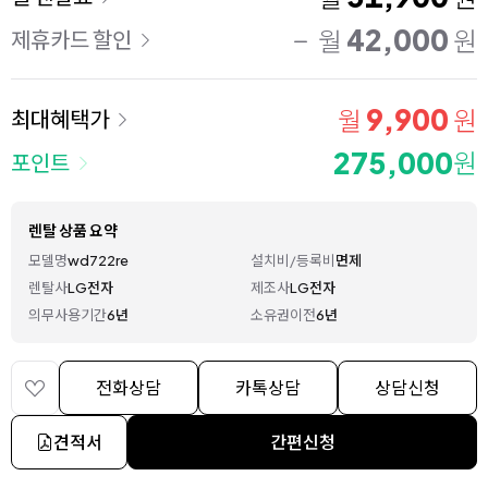
42,000
월
원
제휴카드 할인
9,900
월
원
최대혜택가
275,000
원
포인트
렌탈 상품 요약
모델명
wd722re
설치비/등록비
면제
렌탈사
LG전자
제조사
LG전자
의무사용기간
6년
소유권이전
6년
전화상담
카톡상담
상담신청
견적서
간편신청