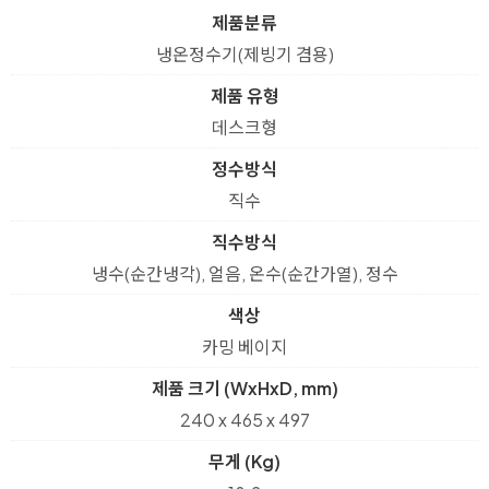
제품분류
냉온정수기(제빙기 겸용)
제품 유형
데스크형
정수방식
직수
직수방식
냉수(순간냉각), 얼음, 온수(순간가열), 정수
색상
카밍 베이지
제품 크기 (WxHxD, mm)
240 x 465 x 497
무게 (Kg)