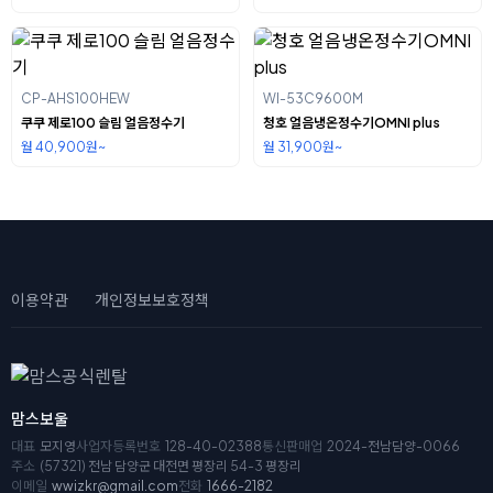
CP-AHS100HEW
WI-53C9600M
쿠쿠 제로100 슬림 얼음정수기
청호 얼음냉온정수기OMNI plus
월 40,900원~
월 31,900원~
이용약관
개인정보보호정책
맘스보울
대표
모지영
사업자등록번호
128-40-02388
통신판매업
2024-전남담양-0066
주소
(57321) 전남 담양군 대전면 평장리 54-3 평장리
이메일
wwizkr@gmail.com
전화
1666-2182