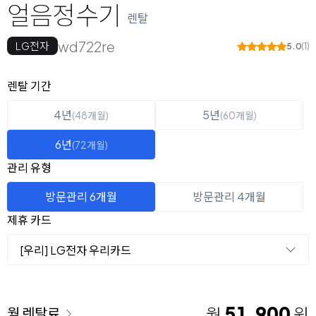
얼음정수기
렌탈
wd722re
LG전자
5.0
(1)
옵션 선택
렌탈 선택
렌탈 기간
4년
5년
(48개월)
(60개월)
6년
(72개월)
관리 유형
방문관리 6개월
방문관리 4개월
제휴 카드
[우리] LG전자 우리카드
이용 요금
51,900
월
원
월 렌탈료