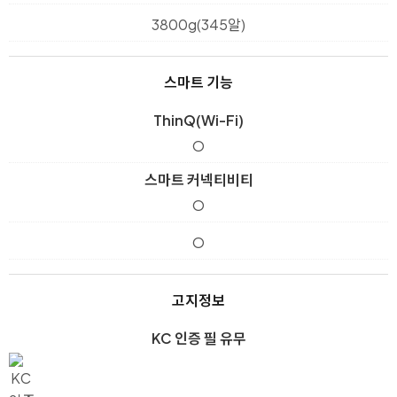
3800g(345알)
스마트 기능
ThinQ(Wi-Fi)
O
스마트 커넥티비티
O
O
고지정보
KC 인증 필 유무