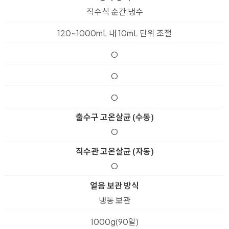
직수식 순간 냉수
120~1000mL 내 10mL 단위 조절
O
O
O
출수구 고온살균 (수동)
O
직수관 고온살균 (자동)
O
얼음 보관 방식
냉동 보관
1000g(90알)