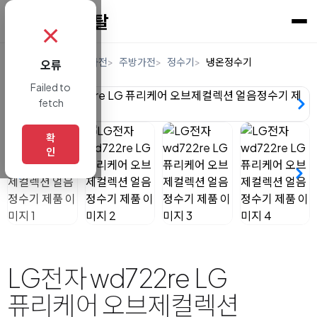
✗
홈
렌탈
디지털/가전
주방가전
정수기
냉온정수기
오류
Failed to
fetch
확
인
LG전자 wd722re LG
퓨리케어 오브제컬렉션