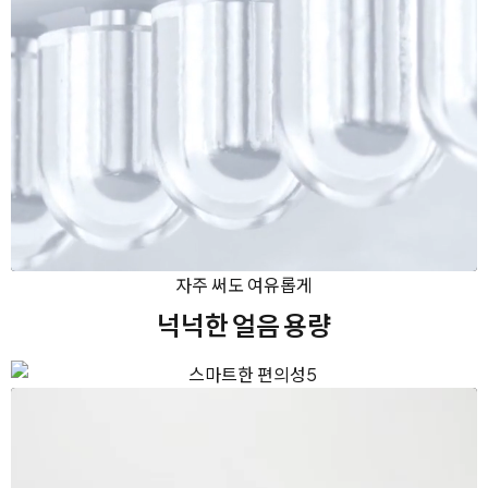
자주 써도 여유롭게
넉넉한 얼음 용량