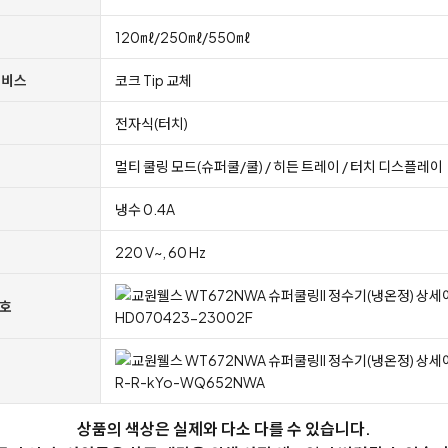
120㎖/250㎖/550㎖
서비스
코크 Tip 교체
전자식(터치)
멀티 쿨링 모드(슈퍼쿨/쿨) / 히든 트레이 / 터치 디스플레이
냉수 0.4A
220 V~, 60 Hz
호
HD070423-23002F
R-R-kYo-WQ652NWA
상품의 색상은 실제와 다소 다를 수 있습니다.