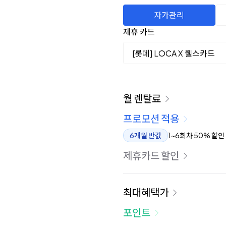
자가관리
제휴 카드
[롯데] LOCA X 웰스카드
이용 요금
월 렌탈료
프로모션 적용
6개월 반값
1~6회차 50% 할인
제휴카드 할인
최대혜택가
포인트