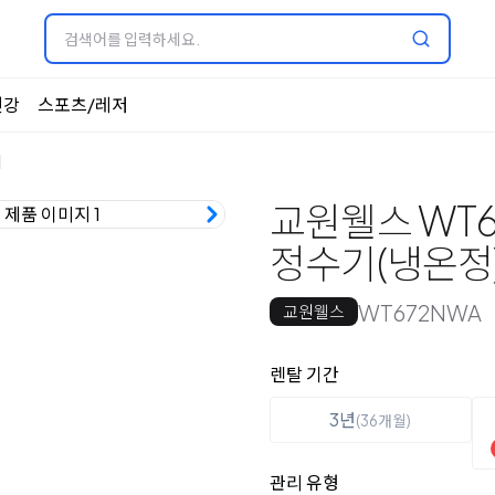
건강
스포츠/레저
기
교원웰스 WT6
정수기(냉온정
WT672NWA
교원웰스
옵션 선택
렌탈 선택
렌탈 기간
3년
(36개월)
관리 유형