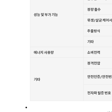
정량 출수
성능 및 부가 기능
위생/살균 케어
추출방식
기타
에너지 사용량
소비전력
정격전압
안전인증/안전번
기타
전자파 필증 번호