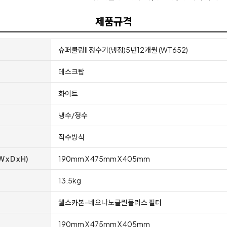
제품규격
슈퍼쿨링II 정수기(냉정)5년12개월 (WT652)
데스크탑
화이트
냉수/정수
직수방식
x D x H)
190mm X 475mm X 405mm
13.5kg
웰스카본-네오나노클린플러스 필터
190mm X 475mm X 405mm