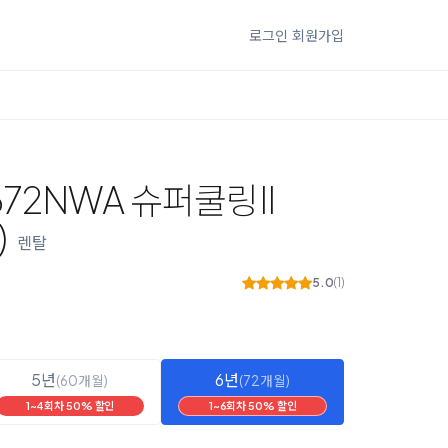
로그인
회원가입
72NWA 슈퍼쿨링II
)
렌탈
5.0
(1)
5년
6년
(60개월)
(72개월)
1~4회차 50% 할인
1~6회차 50% 할인