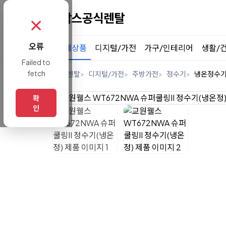
✗
오류
전체상품
디지털/가전
가구/인테리어
생활/
Failed to
fetch
홈
렌탈
디지털/가전
주방가전
정수기
냉온정수
확
인