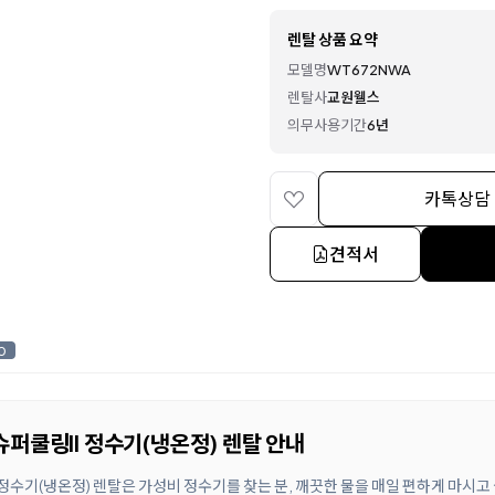
렌탈 상품 요약
모델명
WT672NWA
렌탈사
교원웰스
의무사용기간
6년
카톡상담
견적서
0
슈퍼쿨링II 정수기(냉온정) 렌탈 안내
 정수기(냉온정) 렌탈은 가성비 정수기를 찾는 분, 깨끗한 물을 매일 편하게 마시