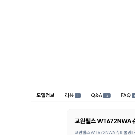
상세 정보
모델정보
리뷰
Q&A
FAQ
1
0
교원웰스 WT672NWA 
교원웰스 WT672NWA 슈퍼쿨링II