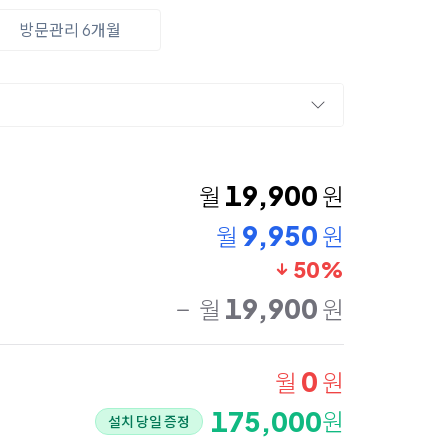
방문관리 6개월
19,900
월
원
9,950
월
원
50%
19,900
월
원
0
월
원
175,000
원
설치 당일 증정